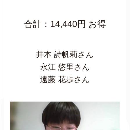
合計：14,440円 お得
井本 詩帆莉さん
永江 悠里さん
遠藤 花歩さん