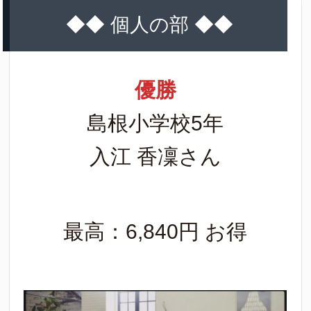
◆◆ 個人の部 ◆◆
優勝
島根小学校5年
入江 香凜さん
最高：6,840円 お得