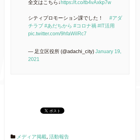
全文はこちら↓
https://t.co/tb4vAxkp7w
シティプロモーション課でした！
#アダ
チラブ
#あだちから
#コロナ禍
#IT活用
pic.twitter.com/9hfaWilRc7
— 足立区役所 (@adachi_city)
January 19,
2021
メディア掲載
,
活動報告